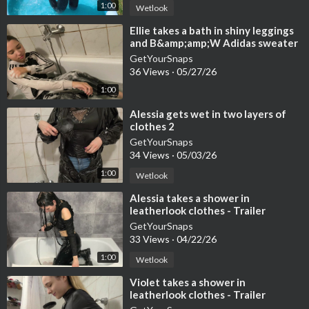
1:00
Wetlook
⁣Ellie takes a bath in shiny leggings
and B&amp;amp;W Adidas sweater
- Trailer
GetYourSnaps
36 Views
·
05/27/26
1:00
⁣Alessia gets wet in two layers of
clothes 2
GetYourSnaps
34 Views
·
05/03/26
1:00
Wetlook
⁣Alessia takes a shower in
leatherlook clothes - Trailer
GetYourSnaps
33 Views
·
04/22/26
1:00
Wetlook
⁣Violet takes a shower in
leatherlook clothes - Trailer