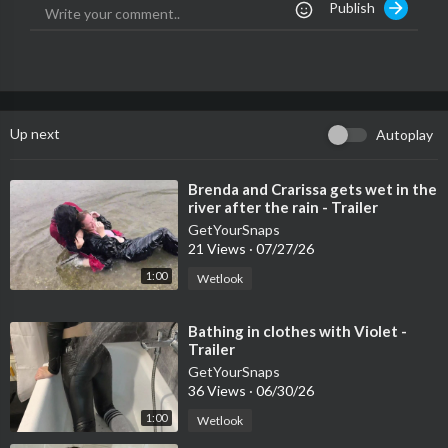
Publish
Kapható üzletünkben:
https://www.onlywam.com/shop/p....rodu
ct/1950/rain-tak
Up next
Autoplay
Tagok:
https://www.onlywam.com/getyoursnaps/post/13579
⁣Brenda and Crarissa gets wet in the
river after the rain - Trailer
PPV:
https://www.onlywam.com/getyoursnaps/post/13580
GetYourSnaps
21 Views
·
07/27/26
GetYourSnaps:
https://getyoursnaps.com/produ....ct/rain-takes
1:00
Wetlook
-a-show
⁣Bathing in clothes with Violet -
Trailer
YouTube-előnézet:
https://youtu.be/VE0aFtGLpN8
GetYourSnaps
36 Views
·
06/30/26
Jelenleg több mint 780 wetlook videót kínálunk platformjainko
1:00
Wetlook
n, és most 50% KEDVEZMÉNYT kaphatsz meg mindegyikhez! A