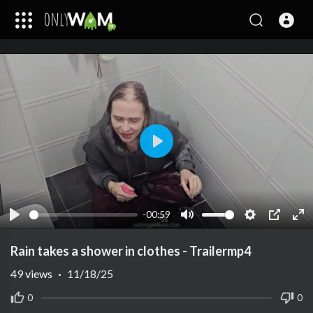
Play
-00:59
Play
Mute
Settings
PIP
Ent
ful
Rain takes a shower in clothes - Trailermp4
49
views
·
11/18/25
0
0