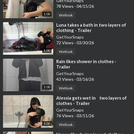
GetYourSnaps
78 Views
·
04/15/26
1:00
Wetlook
⁣Luna takes a bath in two layers of
clothing - Trailer
GetYourSnaps
72 Views
·
03/30/26
1:00
Wetlook
⁣Rain likes shower in clothes -
Trailer
GetYourSnaps
43 Views
·
03/16/26
1:00
Wetlook
⁣Alessia gets wet in two layers of
clothes - Trailer
GetYourSnaps
76 Views
·
03/11/26
1:00
Wetlook