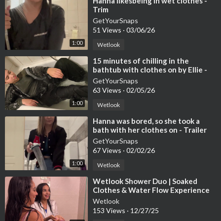
⁣Hanna likesbeing in wet clothes -
Trim
GetYourSnaps
51 Views
·
03/06/26
1:00
Wetlook
⁣15 minutes of chilling in the
bathtub with clothes on by Ellie -
Trailer
GetYourSnaps
63 Views
·
02/05/26
1:00
Wetlook
⁣Hanna was bored, so she took a
bath with her clothes on - Trailer
GetYourSnaps
67 Views
·
02/02/26
1:00
Wetlook
⁣Wetlook Shower Duo | Soaked
Clothes & Water Flow Experience
Wetlook
153 Views
·
12/27/25