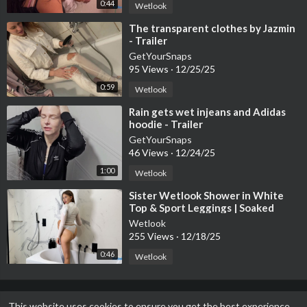
0:44
Wetlook
⁣The transparent clothes by Jazmin
- Trailer
GetYourSnaps
95 Views
·
12/25/25
0:59
Wetlook
⁣Rain gets wet injeans and Adidas
hoodie - Trailer
GetYourSnaps
46 Views
·
12/24/25
1:00
Wetlook
⁣Sister Wetlook Shower in White
Top & Sport Leggings | Soaked
Clothes Session
Wetlook
255 Views
·
12/18/25
0:46
Wetlook
This website uses cookies to ensure you get the best experience