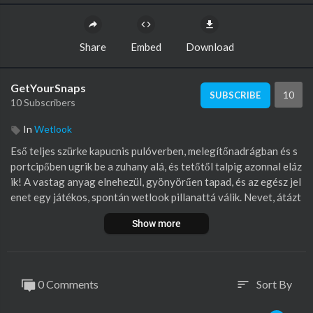
Share
Embed
Download
GetYourSnaps
10
SUBSCRIBE
10 Subscribers
In
Wetlook
⁣Eső teljes szürke kapucnis pulóverben, melegítőnadrágban és s
portcipőben ugrik be a zuhany alá, és tetőtől talpig azonnal eláz
ik! A vastag anyag elnehezül, gyönyörűen tapad, és az egész jel
enet egy játékos, spontán wetlook pillanattá válik. Nevet, átázt
atja a kapucniját és az ujjait, pancsol, és ahogy a ruhái teljesen
Show more
átáznak, a melegítőnadrágja is elkezd lecsúszni a víz súlyától - e
gy szórakoztató, őszinte reakciót keltve, ami még különlegeseb
bé teszi ezt a frissítést. Egy könnyed, energikus wetlook videó,
tele valódi személyiséggel és rengeteg vízzel!
0 Comments
Sort By
sort
Nézd meg a teljes videót a Patreonon:
https://www.patreon.co
m/posts/....rain-takes-in-143858