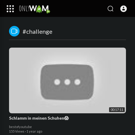
#challenge
00:17:11
Schlamm in meinen Schuhen😱
bestofyoutube
155 Views
·
1 year ago